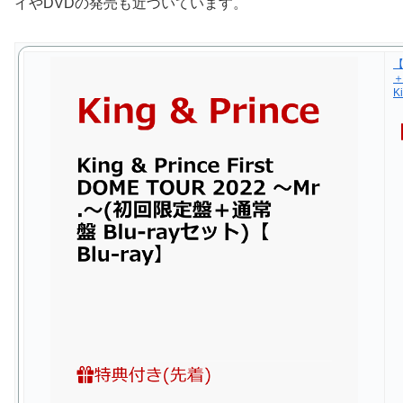
イやDVDの発売も近づいています。
【
＋
Ki