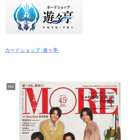
カードショップ -遊々亭-
雑誌