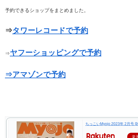
予約できるショップをまとめました。
⇒
タワーレコードで予約
ヤフーショッピングで予約
⇒
⇒アマゾンで予約
ちっこいMyojo 2023年 2月号 [
楽