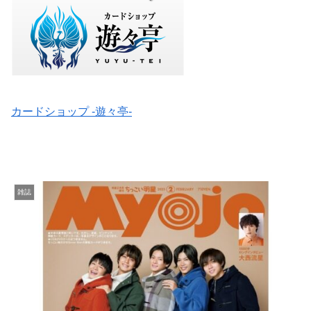
カードショップ -遊々亭-
雑誌