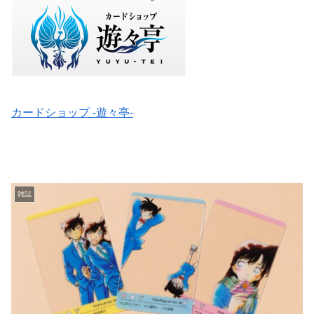
カードショップ -遊々亭-
雑誌