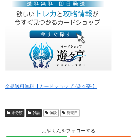
全品送料無料【カードショップ -遊々亭-】
未分類
雑誌
値段
発売日
よやくんをフォローする