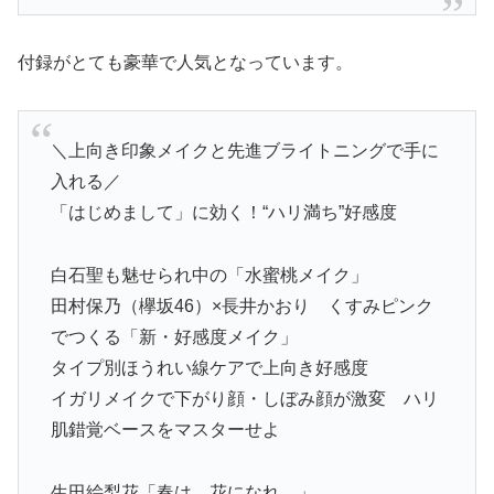
付録がとても豪華で人気となっています。
＼上向き印象メイクと先進ブライトニングで手に
入れる／
「はじめまして」に効く！“ハリ満ち”好感度
白石聖も魅せられ中の「水蜜桃メイク」
田村保乃（欅坂46）×長井かおり くすみピンク
でつくる「新・好感度メイク」
タイプ別ほうれい線ケアで上向き好感度
イガリメイクで下がり顔・しぼみ顔が激変 ハリ
肌錯覚ベースをマスターせよ
生田絵梨花「春は、花になれ。」