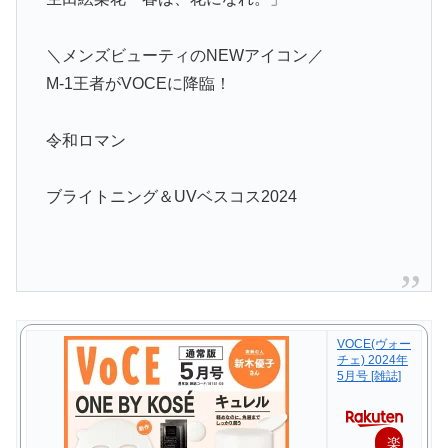
＼メンズビューティのNEWアイコン／
M-1王者がVOCEに降臨！
令和ロマン
ブライトニング＆UVベスコス2024
VOCE(ヴォー
チェ) 2024年
5月号 [雑誌]
楽