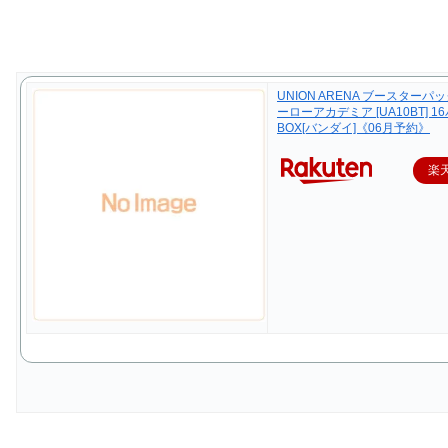
UNION ARENA ブースターパ
ーローアカデミア [UA10BT] 
BOX[バンダイ]《06月予約》
楽