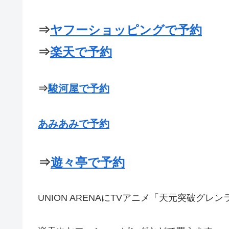
⇒
ヤフーショッピングで予約
⇒
楽天で予約
⇒
駿河屋で予約
あみあみで予約
⇒
遊々亭で予約
UNION ARENAにTVアニメ「天元突破グレ