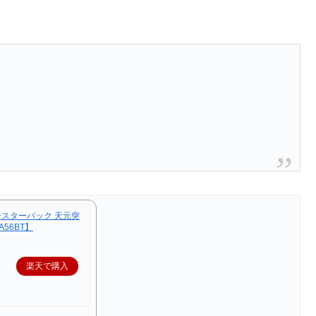
 ブースターパック 天元突
56BT】
楽天で購入