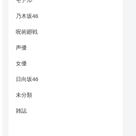
モデル
乃木坂46
呪術廻戦
声優
女優
日向坂46
未分類
雑誌