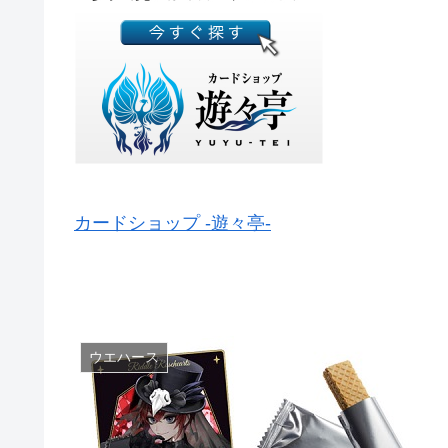
カードショップ -遊々亭-
ウエハース