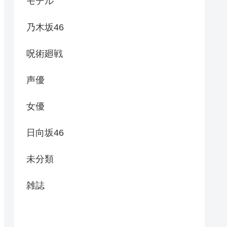
モデル
乃木坂46
呪術廻戦
声優
女優
日向坂46
未分類
雑誌