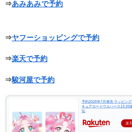
⇒
あみあみで予約
⇒
ヤフーショッピングで予約
⇒
楽天で予約
⇒
駿河屋で予約
予約2026年7月発売 ラッピング
キュアカードウエハース13 20個 
玩
楽