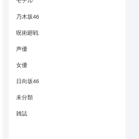
モデル
乃木坂46
呪術廻戦
声優
女優
日向坂46
未分類
雑誌