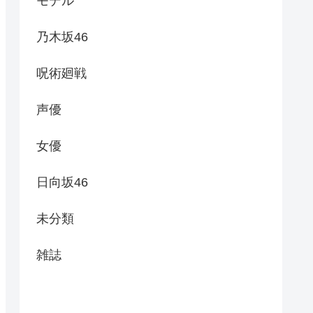
モデル
乃木坂46
呪術廻戦
声優
女優
日向坂46
未分類
雑誌