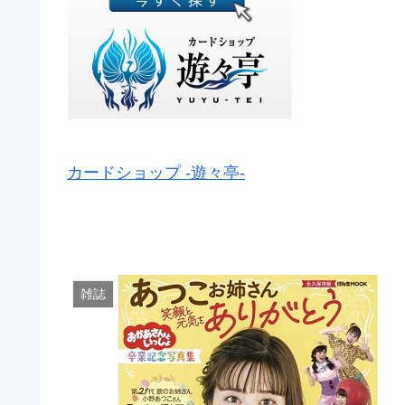
カードショップ -遊々亭-
雑誌