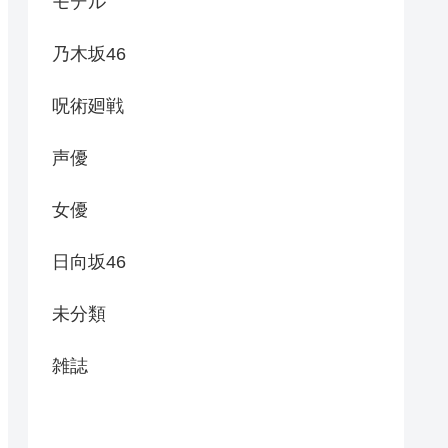
モデル
乃木坂46
呪術廻戦
声優
女優
日向坂46
未分類
雑誌