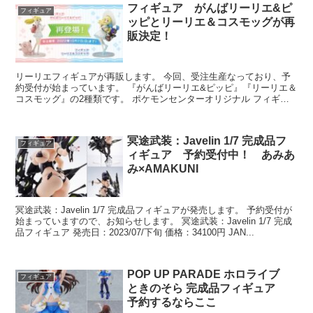
フィギュア がんばリーリエ&ピ
フィギュア
ッピとリーリエ＆コスモッグが再
販決定！
リーリエフィギュアが再販します。 今回、受注生産なっており、予
約受付が始まっています。 『がんばリーリエ&ピッピ』『リーリエ＆
コスモッグ』の2種類です。 ポケモンセンターオリジナル フィギュ
ア 『がんばリーリエ&amp...
冥途武装：Javelin 1/7 完成品フ
フィギュア
ィギュア 予約受付中！ あみあ
み×AMAKUNI
冥途武装：Javelin 1/7 完成品フィギュアが発売します。 予約受付が
始まっていますので、お知らせします。 冥途武装：Javelin 1/7 完成
品フィギュア 発売日：2023/07/下旬 価格：34100円 JAN...
POP UP PARADE ホロライブ
フィギュア
ときのそら 完成品フィギュア
予約するならここ