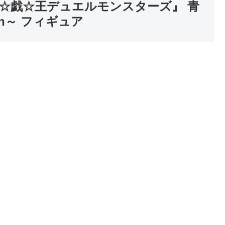
S 『遊☆戯☆王デュエルモンスターズ』 青
tion～ フィギュア