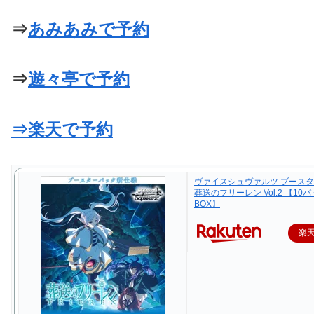
⇒
あみあみで予約
⇒
遊々亭で予約
⇒楽天で予約
ヴァイスシュヴァルツ ブース
葬送のフリーレン Vol.2 【10
BOX】
楽