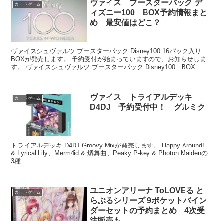
ヴァイス ブースターパック デ
カードゲーム
ィズニー100 BOX予約情報まと
め 最安値はどこ？
ヴァイスシュヴァルツ ブースターパック Disney100 16パック入り
BOXが発売します。 予約受付が始まっていますので、お知らせしま
す。 ヴァイスシュヴァルツ ブースターパック Disney100 BOX 発
売日：202...
ヴァイス トライアルデッキ
カードゲーム
D4DJ 予約受付中！ グルミク
トライアルデッキ D4DJ Groovy Mixが発売します。 Happy Around!
& Lyrical Lily、Merm4id & 燐舞曲、Peaky P-key & Photon Maidenの
3種...
ユニオンアリーナ ToLOVEる と
カードゲーム
らぶるシリーズ 9ポケットバイン
ダーセットの予約まとめ 4次受
注販売も