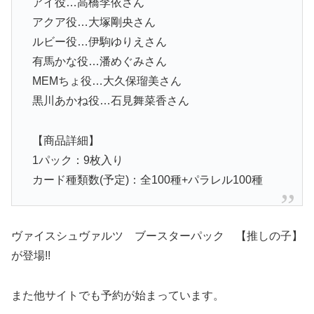
アイ役…高橋李依さん
アクア役…大塚剛央さん
ルビー役…伊駒ゆりえさん
有馬かな役…潘めぐみさん
MEMちょ役…大久保瑠美さん
黒川あかね役…石見舞菜香さん
【商品詳細】
1パック：9枚入り
カード種類数(予定)：全100種+パラレル100種
ヴァイスシュヴァルツ ブースターパック 【推しの子】
が登場!!
また他サイトでも予約が始まっています。