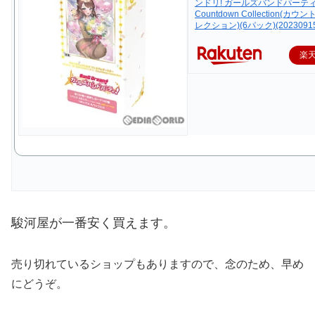
ンドリ! ガールズバンドパーティ
Countdown Collection(カ
レクション)(6パック)(20230915
楽
駿河屋が一番安く買えます。
売り切れているショップもありますので、念のため、早め
にどうぞ。