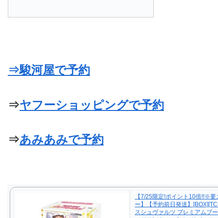
⇒駿河屋で予約
⇒
ヤフーショッピングで予約
⇒
あみあみで予約
【7/25限定!ポイント10倍!!※
ー】【予約前日発送】[BOX][TC
スシュヴァルツ プレミアムブー