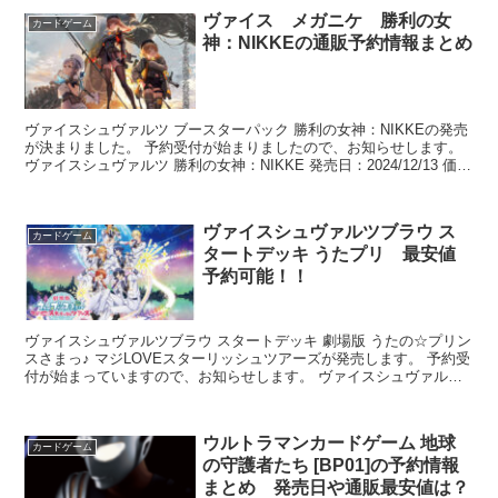
ヴァイス メガニケ 勝利の女
カードゲーム
神：NIKKEの通販予約情報まとめ
ヴァイスシュヴァルツ ブースターパック 勝利の女神：NIKKEの発売
が決まりました。 予約受付が始まりましたので、お知らせします。
ヴァイスシュヴァルツ 勝利の女神：NIKKE 発売日：2024/12/13 価
格：528...
ヴァイスシュヴァルツブラウ ス
カードゲーム
タートデッキ うたプリ 最安値
予約可能！！
ヴァイスシュヴァルツブラウ スタートデッキ 劇場版 うたの☆プリン
スさまっ♪ マジLOVEスターリッシュツアーズが発売します。 予約受
付が始まっていますので、お知らせします。 ヴァイスシュヴァルツ
ブラウ スタートデッキ 劇場版 うた...
ウルトラマンカードゲーム 地球
カードゲーム
の守護者たち [BP01]の予約情報
まとめ 発売日や通販最安値は？