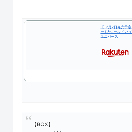
【12月2日発売予定
ード&シールド ハイ
ユニバース
【BOX】