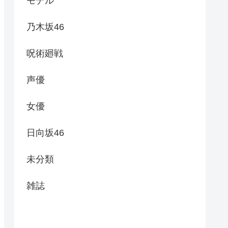
モデル
乃木坂46
呪術廻戦
声優
女優
日向坂46
未分類
雑誌