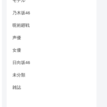
モデル
乃木坂46
呪術廻戦
声優
女優
日向坂46
未分類
雑誌