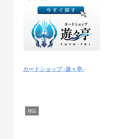
カードショップ -遊々亭-
雑誌