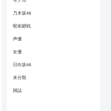
モデル
乃木坂46
呪術廻戦
声優
女優
日向坂46
未分類
雑誌