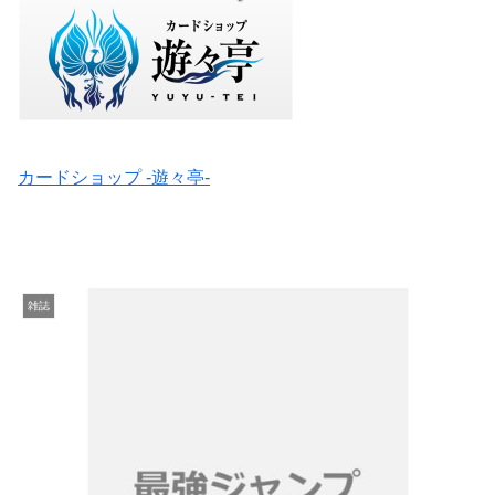
カードショップ -遊々亭-
雑誌