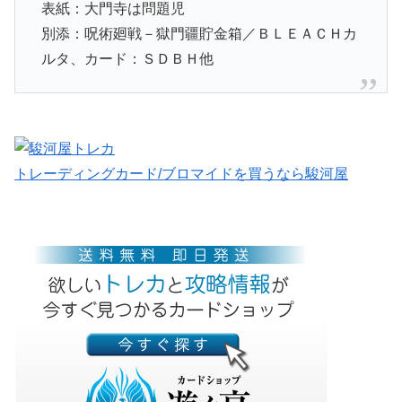
表紙：大門寺は問題児
別添：呪術廻戦－獄門疆貯金箱／ＢＬＥＡＣＨカ
ルタ、カード：ＳＤＢＨ他
トレーディングカード/ブロマイドを買うなら駿河屋