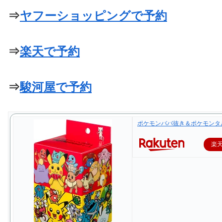
⇒
ヤフーショッピングで予約
⇒
楽天で予約
⇒
駿河屋で予約
ポケモンババ抜き＆ポケモンタ
楽