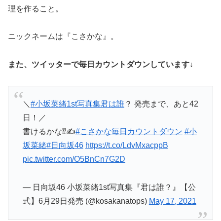
理を作ること。
ニックネームは『こさかな』。
また、ツイッターで毎日カウントダウンしています↓
＼
#小坂菜緒1st写真集君は誰
？ 発売まで、あと42
日！／
書けるかな⁇✍️
#こさかな毎日カウントダウン
#小
坂菜緒
#日向坂46
https://t.co/LdvMxacppB
pic.twitter.com/O5BnCn7G2D
— 日向坂46 小坂菜緒1st写真集『君は誰？』【公
式】6月29日発売 (@kosakanatops)
May 17, 2021