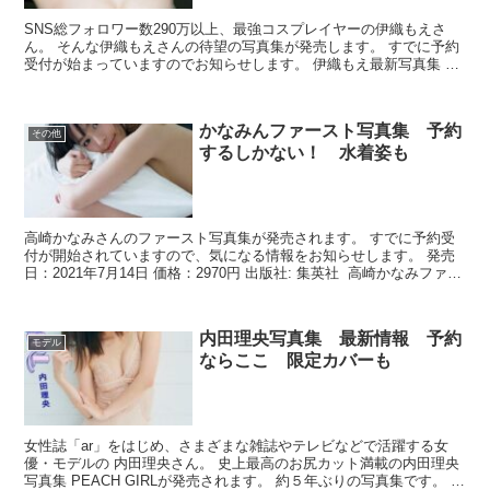
SNS総フォロワー数290万以上、最強コスプレイヤーの伊織もえさ
ん。 そんな伊織もえさんの待望の写真集が発売します。 すでに予約
受付が始まっていますのでお知らせします。 伊織もえ最新写真集 発
売予定日：2021年10...
かなみんファースト写真集 予約
その他
するしかない！ 水着姿も
高崎かなみさんのファースト写真集が発売されます。 すでに予約受
付が開始されていますので、気になる情報をお知らせします。 発売
日：2021年7月14日 価格：2970円 出版社: 集英社 高崎かなみファー
ス...
内田理央写真集 最新情報 予約
モデル
ならここ 限定カバーも
⼥性誌「ar」をはじめ、さまざまな雑誌やテレビなどで活躍する⼥
優・モデルの 内⽥理央さん。 史上最⾼のお尻カット満載の内田理央
写真集 PEACH GIRLが発売されます。 約５年ぶりの写真集です。 こ