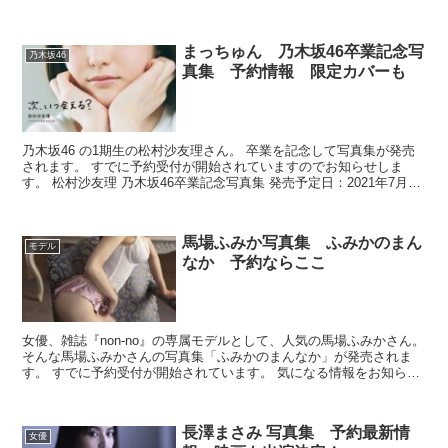
れは見逃せませんね。...
まっちゅん 乃木坂46卒業記念写
乃木坂46
真集 予約情報 限定カバーも
乃木坂46 の1期生の松村沙友理さん。 卒業を記念して写真集が発売
されます。 すでに予約受付が開始されていますのでお知らせしま
す。 松村沙友理 乃木坂46卒業記念写真集 発売予定日：2021年7月13
日 参考価格：20...
馬場ふみか写真集 ふみかのまん
モデル
なか 予約ならここ
女優、雑誌『non-no』の専属モデルとして、人気の馬場ふみかさん。
そんな馬場ふみかさんの写真集「ふみかのまんなか」が発売されま
す。 すでに予約受付が開始されています。 気になる情報をお知らせ
します。 発売...
長澤まさみ 写真集 予約最新情
女優