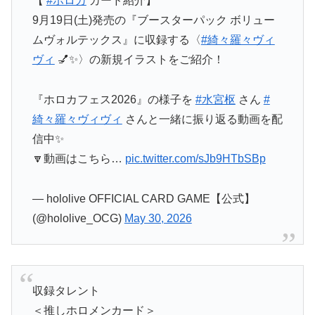
【
#ホロカ
カード紹介】
9月19日(土)発売の『ブースターパック ボリュー
ムヴォルテックス』に収録する〈
#綺々羅々ヴィ
ヴィ
💅✨〉の新規イラストをご紹介！
『ホロカフェス2026』の様子を
#水宮枢
さん
#
綺々羅々ヴィヴィ
さんと一緒に振り返る動画を配
信中✨
🔽動画はこちら…
pic.twitter.com/sJb9HTbSBp
— hololive OFFICIAL CARD GAME【公式】
(@hololive_OCG)
May 30, 2026
収録タレント
＜推しホロメンカード＞