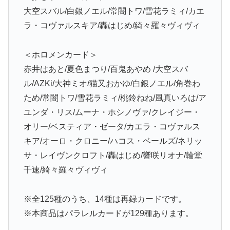
大空スバル/白銀ノエル/常闇トワ/雪花ラミィ/カエ
ラ・コヴァルスキア/轟はじめ/綺々羅々ヴィヴィ
＜ホロメンカード＞
赤井はあと/夏色まつり/百鬼あやめ /大空スバ
ル/AZKi/大神ミオ/猫又おかゆ/白銀ノエル/角巻わ
ため/常闇トワ/雪花ラミィ/桃鈴ねね/風真いろは/ア
ユンダ・リス/ムーナ・ホシノヴァ/クレイジー・
オリー/ベスティア・ゼータ/カエラ・コヴァルス
キア/オーロ・クロニー/ハコス・ベールズ/ネリッ
サ・レイヴンクロフト/轟はじめ/響咲リオナ/輪堂
千速/綺々羅々ヴィヴィ
※全125種のうち、14種は再録カードです。
※本商品はパラレルカードが129種あります。