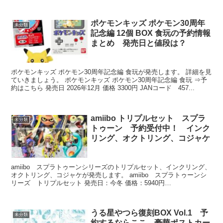
...
ポケモンキッズ ポケモン30周年
未分類
記念編 12個 BOX 食玩の予約情報
まとめ 発売日と値段は？
ポケモンキッズ ポケモン30周年記念編 食玩が発売します。 詳細を見
ていきましょう。 ポケモンキッズ ポケモン30周年記念編 食玩 ⇒予
約はこちら 発売日 2026年12月 価格 3300円 JANコード 457...
amiibo トリプルセット スプラ
未分類
トゥーン 予約受付中！ インク
リング、オクトリング、コジャケ
amiibo スプラトゥーンシリーズのトリプルセット、インクリング、
オクトリング、コジャケが発売します。 amiibo スプラトゥーンシ
リーズ トリプルセット 発売日：今冬 価格：5940円
4902370550306 予約情...
うる星やつら復刻BOX Vol.1 予
未分類
約するならここ 豪華ポストカー