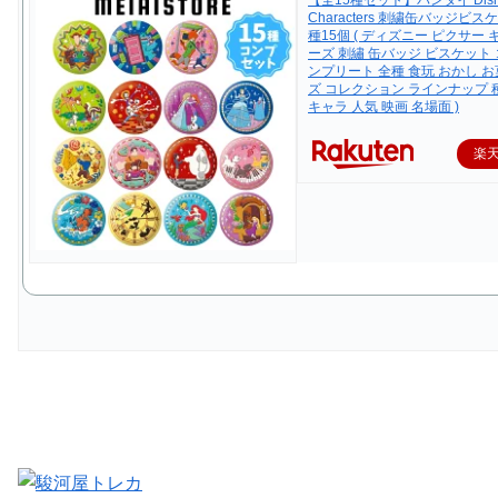
【全15種セット】バンダイ Disn
Characters 刺繍缶バッジビスケ
種15個 ( ディズニー ピクサー
ーズ 刺繡 缶バッジ ビスケット 
ンプリート 全種 食玩 おかし お
ズ コレクション ラインナップ 
キャラ 人気 映画 名場面 )
楽