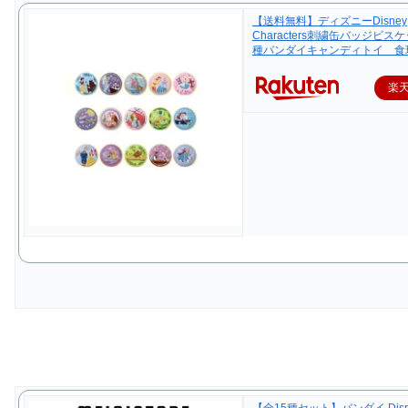
【送料無料】ディズニーDisney
Characters刺繍缶バッジビス
種バンダイキャンディトイ 食
楽