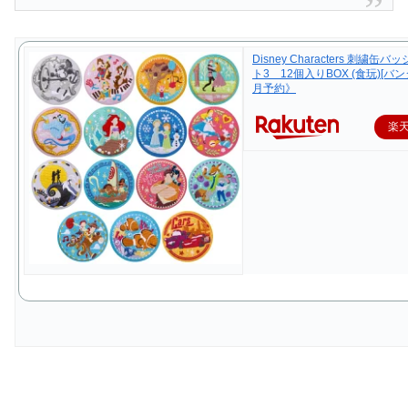
Disney Characters 刺繍缶
ト3 12個入りBOX (食玩)[バン
月予約》
楽