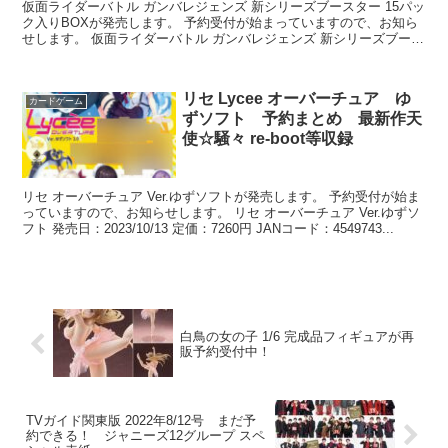
仮面ライダーバトル ガンバレジェンズ 新シリーズブースター 15パッ
ク入りBOXが発売します。 予約受付が始まっていますので、お知ら
せします。 仮面ライダーバトル ガンバレジェンズ 新シリーズブース
ター 発売日：2026年04...
リセ Lycee オーバーチュア ゆ
カードゲーム
ずソフト 予約まとめ 最新作天
使☆騒々 re-boot等収録
リセ オーバーチュア Ver.ゆずソフトが発売します。 予約受付が始ま
っていますので、お知らせします。 リセ オーバーチュア Ver.ゆずソ
フト 発売日：2023/10/13 定価：7260円 JANコード：4549743...
白鳥の女の子 1/6 完成品フィギュアが再
販予約受付中！
TVガイド関東版 2022年8/12号 まだ予
約できる！ ジャニーズ12グループ スペ