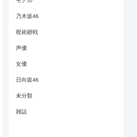
モデル
乃木坂46
呪術廻戦
声優
女優
日向坂46
未分類
雑誌