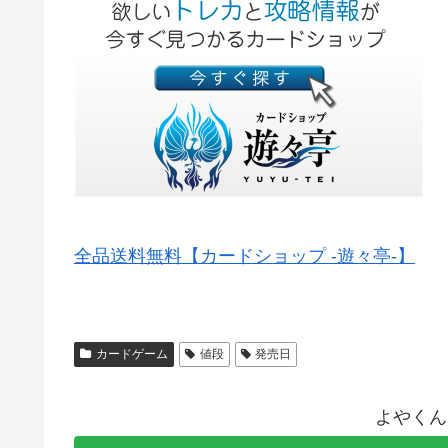
全品送料無料【カードショップ -遊々亭-】
カードゲーム
値段
発売日
よやくん