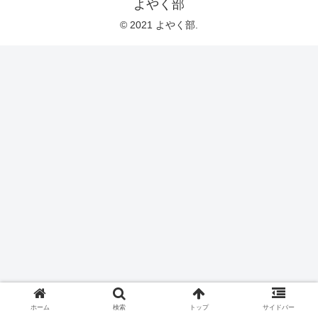
よやく部
© 2021 よやく部.
ホーム
検索
トップ
サイドバー