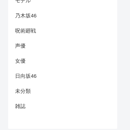
モデル
乃木坂46
呪術廻戦
声優
女優
日向坂46
未分類
雑誌